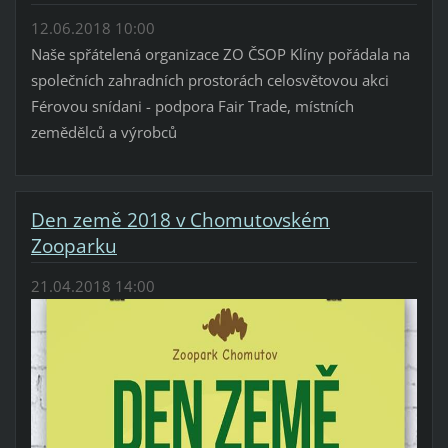
12.06.2018 10:00
Naše spřátelená organizace ZO ČSOP Klíny pořádala na
společních zahradních prostorách celosvětovou akci
Férovou snídani - podpora Fair Trade, místních
zemědělců a výrobců
Den země 2018 v Chomutovském
Zooparku
21.04.2018 14:00