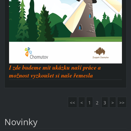
I zde budeme mít ukázku naší práce a
možnost vyzkoušet si naše řemesla
<<
<
1
2
3
>
>>
Novinky