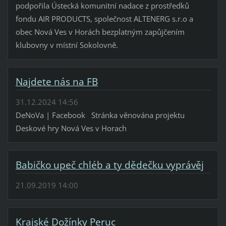
podpořila Ústecká komunitní nadace z prostředků
fondu AIR PRODUCTS, společnost ALTENERG s.r.o a
obec Nová Ves v Horách bezplatným zapůjčením
klubovny v místní Sokolovně.
Najdete nás na FB
31.12.2024 14:56
DeNoVa | Facebook Stránka věnována projektu
Deskové hry Nová Ves v Horach
Babičko upeč chléb a ty dědečku vyprávěj
21.09.2019 14:00
Krajské Dožínky Peruc