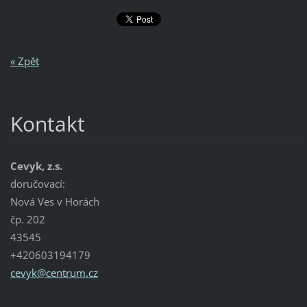
« Zpět
Kontakt
Cevyk, z.s.
doručovací:
Nová Ves v Horách
čp. 202
43545
+420603194179
cevyk@ce
ntrum.cz