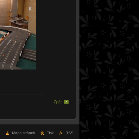
Zpět
Mapa stránek
Tisk
RSS