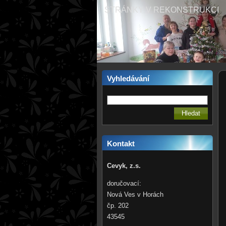
STRÁNKY V REKONSTRUKCI
Vyhledávání
Kontakt
Cevyk, z.s.
doručovací:
Nová Ves v Horách
čp. 202
43545