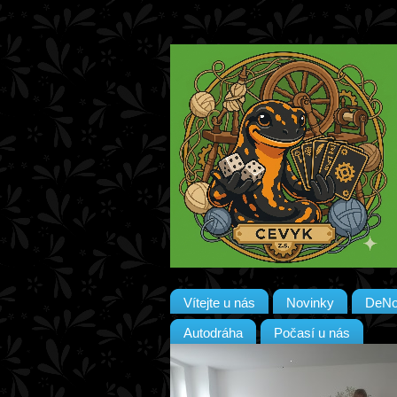
Vítejte u nás
Novinky
DeN
Autodráha
Počasí u nás