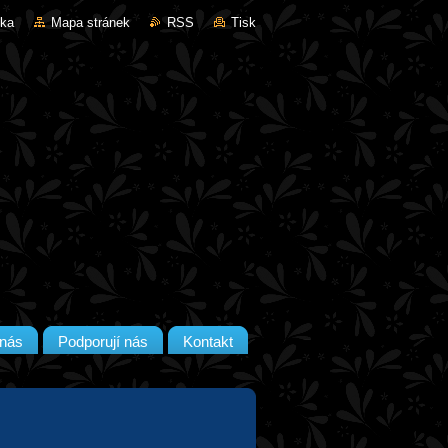
nka
Mapa stránek
RSS
Tisk
nás
Podporují nás
Kontakt