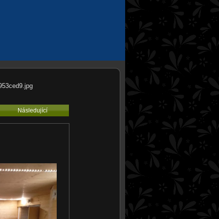
953ced9.jpg
Následující