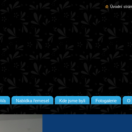
Úvodní strá
oVa
Nabídka řemesel
Kde jsme byli
Fotogalerie
O 