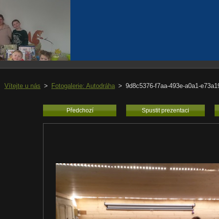
Vítejte u nás
>
Fotogalerie: Autodráha
>
9d8c5376-f7aa-493e-a0a1-e73a1
Předchozí
Spustit prezentaci